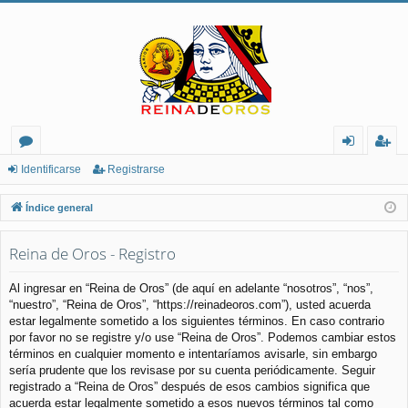
or
de
eg
Identificarse
Registrarse
os
nt
ist
Índice general
ifi
ra
Reina de Oros - Registro
ca
rs
rs
e
Al ingresar en “Reina de Oros” (de aquí en adelante “nosotros”, “nos”,
“nuestro”, “Reina de Oros”, “https://reinadeoros.com”), usted acuerda
e
estar legalmente sometido a los siguientes términos. En caso contrario
por favor no se registre y/o use “Reina de Oros”. Podemos cambiar estos
términos en cualquier momento e intentaríamos avisarle, sin embargo
sería prudente que los revisase por su cuenta periódicamente. Seguir
registrado a “Reina de Oros” después de esos cambios significa que
acuerda estar legalmente sometido a esos nuevos términos tal como