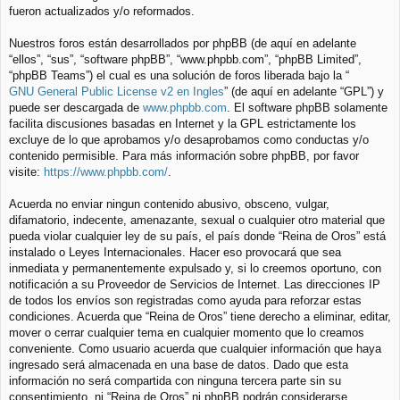
fueron actualizados y/o reformados.
Nuestros foros están desarrollados por phpBB (de aquí en adelante
“ellos”, “sus”, “software phpBB”, “www.phpbb.com”, “phpBB Limited”,
“phpBB Teams”) el cual es una solución de foros liberada bajo la “
GNU General Public License v2 en Ingles
” (de aquí en adelante “GPL”) y
puede ser descargada de
www.phpbb.com
. El software phpBB solamente
facilita discusiones basadas en Internet y la GPL estrictamente los
excluye de lo que aprobamos y/o desaprobamos como conductas y/o
contenido permisible. Para más información sobre phpBB, por favor
visite:
https://www.phpbb.com/
.
Acuerda no enviar ningun contenido abusivo, obsceno, vulgar,
difamatorio, indecente, amenazante, sexual o cualquier otro material que
pueda violar cualquier ley de su país, el país donde “Reina de Oros” está
instalado o Leyes Internacionales. Hacer eso provocará que sea
inmediata y permanentemente expulsado y, si lo creemos oportuno, con
notificación a su Proveedor de Servicios de Internet. Las direcciones IP
de todos los envíos son registradas como ayuda para reforzar estas
condiciones. Acuerda que “Reina de Oros” tiene derecho a eliminar, editar,
mover o cerrar cualquier tema en cualquier momento que lo creamos
conveniente. Como usuario acuerda que cualquier información que haya
ingresado será almacenada en una base de datos. Dado que esta
información no será compartida con ninguna tercera parte sin su
consentimiento, ni “Reina de Oros” ni phpBB podrán considerarse