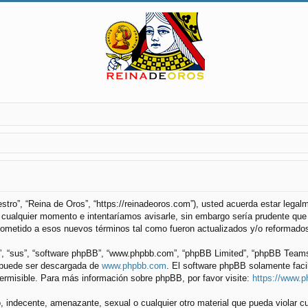
uestro”, “Reina de Oros”, “https://reinadeoros.com”), usted acuerda estar lega
cualquier momento e intentaríamos avisarle, sin embargo sería prudente que 
ometido a esos nuevos términos tal como fueron actualizados y/o reformado
”, “sus”, “software phpBB”, “www.phpbb.com”, “phpBB Limited”, “phpBB Teams”) 
y puede ser descargada de
www.phpbb.com
. El software phpBB solamente faci
misible. Para más información sobre phpBB, por favor visite:
https://www.
 indecente, amenazante, sexual o cualquier otro material que pueda violar cu