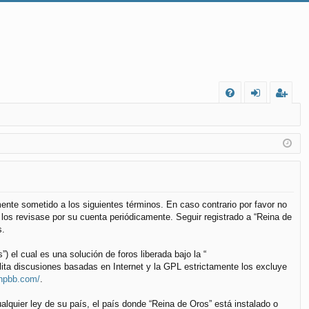
FA
de
eg
Q
nt
ist
ifi
ra
ca
rs
rs
e
lmente sometido a los siguientes términos. En caso contrario por favor no
los revisase por su cuenta periódicamente. Seguir registrado a “Reina de
e
s.
el cual es una solución de foros liberada bajo la “
lita discusiones basadas en Internet y la GPL estrictamente los excluye
phpbb.com/
.
alquier ley de su país, el país donde “Reina de Oros” está instalado o