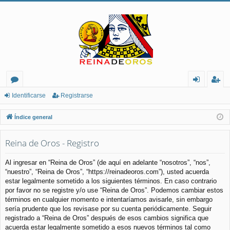
or
de
eg
Identificarse
Registrarse
os
nt
ist
Índice general
ifi
ra
Reina de Oros - Registro
ca
rs
rs
e
Al ingresar en “Reina de Oros” (de aquí en adelante “nosotros”, “nos”,
“nuestro”, “Reina de Oros”, “https://reinadeoros.com”), usted acuerda
e
estar legalmente sometido a los siguientes términos. En caso contrario
por favor no se registre y/o use “Reina de Oros”. Podemos cambiar estos
términos en cualquier momento e intentaríamos avisarle, sin embargo
sería prudente que los revisase por su cuenta periódicamente. Seguir
registrado a “Reina de Oros” después de esos cambios significa que
acuerda estar legalmente sometido a esos nuevos términos tal como