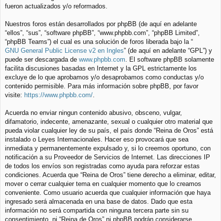
fueron actualizados y/o reformados.
Nuestros foros están desarrollados por phpBB (de aquí en adelante
“ellos”, “sus”, “software phpBB”, “www.phpbb.com”, “phpBB Limited”,
“phpBB Teams”) el cual es una solución de foros liberada bajo la “
GNU General Public License v2 en Ingles
” (de aquí en adelante “GPL”) y
puede ser descargada de
www.phpbb.com
. El software phpBB solamente
facilita discusiones basadas en Internet y la GPL estrictamente los
excluye de lo que aprobamos y/o desaprobamos como conductas y/o
contenido permisible. Para más información sobre phpBB, por favor
visite:
https://www.phpbb.com/
.
Acuerda no enviar ningun contenido abusivo, obsceno, vulgar,
difamatorio, indecente, amenazante, sexual o cualquier otro material que
pueda violar cualquier ley de su país, el país donde “Reina de Oros” está
instalado o Leyes Internacionales. Hacer eso provocará que sea
inmediata y permanentemente expulsado y, si lo creemos oportuno, con
notificación a su Proveedor de Servicios de Internet. Las direcciones IP
de todos los envíos son registradas como ayuda para reforzar estas
condiciones. Acuerda que “Reina de Oros” tiene derecho a eliminar, editar,
mover o cerrar cualquier tema en cualquier momento que lo creamos
conveniente. Como usuario acuerda que cualquier información que haya
ingresado será almacenada en una base de datos. Dado que esta
información no será compartida con ninguna tercera parte sin su
consentimiento, ni “Reina de Oros” ni phpBB podrán considerarse