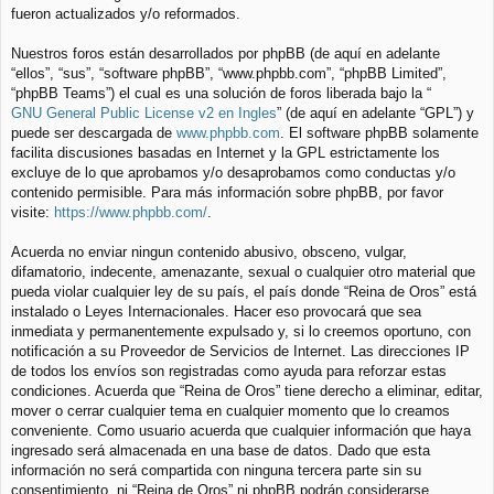
fueron actualizados y/o reformados.
Nuestros foros están desarrollados por phpBB (de aquí en adelante
“ellos”, “sus”, “software phpBB”, “www.phpbb.com”, “phpBB Limited”,
“phpBB Teams”) el cual es una solución de foros liberada bajo la “
GNU General Public License v2 en Ingles
” (de aquí en adelante “GPL”) y
puede ser descargada de
www.phpbb.com
. El software phpBB solamente
facilita discusiones basadas en Internet y la GPL estrictamente los
excluye de lo que aprobamos y/o desaprobamos como conductas y/o
contenido permisible. Para más información sobre phpBB, por favor
visite:
https://www.phpbb.com/
.
Acuerda no enviar ningun contenido abusivo, obsceno, vulgar,
difamatorio, indecente, amenazante, sexual o cualquier otro material que
pueda violar cualquier ley de su país, el país donde “Reina de Oros” está
instalado o Leyes Internacionales. Hacer eso provocará que sea
inmediata y permanentemente expulsado y, si lo creemos oportuno, con
notificación a su Proveedor de Servicios de Internet. Las direcciones IP
de todos los envíos son registradas como ayuda para reforzar estas
condiciones. Acuerda que “Reina de Oros” tiene derecho a eliminar, editar,
mover o cerrar cualquier tema en cualquier momento que lo creamos
conveniente. Como usuario acuerda que cualquier información que haya
ingresado será almacenada en una base de datos. Dado que esta
información no será compartida con ninguna tercera parte sin su
consentimiento, ni “Reina de Oros” ni phpBB podrán considerarse