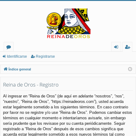
or
de
eg
Identificarse
Registrarse
os
nt
ist
Índice general
ifi
ra
Reina de Oros - Registro
ca
rs
rs
e
Al ingresar en “Reina de Oros” (de aquí en adelante “nosotros”, “nos”,
“nuestro”, “Reina de Oros”, “https://reinadeoros.com”), usted acuerda
e
estar legalmente sometido a los siguientes términos. En caso contrario
por favor no se registre y/o use “Reina de Oros”. Podemos cambiar estos
términos en cualquier momento e intentaríamos avisarle, sin embargo
sería prudente que los revisase por su cuenta periódicamente. Seguir
registrado a “Reina de Oros” después de esos cambios significa que
acuerda estar legalmente sometido a esos nuevos términos tal como