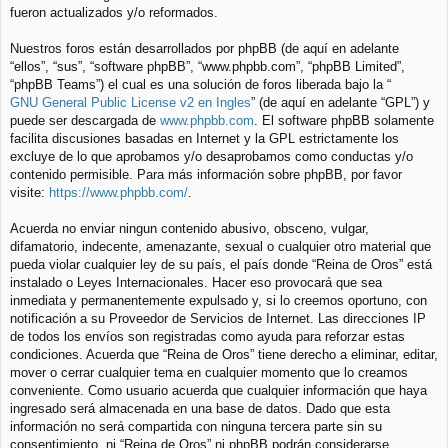
fueron actualizados y/o reformados.
Nuestros foros están desarrollados por phpBB (de aquí en adelante
“ellos”, “sus”, “software phpBB”, “www.phpbb.com”, “phpBB Limited”,
“phpBB Teams”) el cual es una solución de foros liberada bajo la “
GNU General Public License v2 en Ingles
” (de aquí en adelante “GPL”) y
puede ser descargada de
www.phpbb.com
. El software phpBB solamente
facilita discusiones basadas en Internet y la GPL estrictamente los
excluye de lo que aprobamos y/o desaprobamos como conductas y/o
contenido permisible. Para más información sobre phpBB, por favor
visite:
https://www.phpbb.com/
.
Acuerda no enviar ningun contenido abusivo, obsceno, vulgar,
difamatorio, indecente, amenazante, sexual o cualquier otro material que
pueda violar cualquier ley de su país, el país donde “Reina de Oros” está
instalado o Leyes Internacionales. Hacer eso provocará que sea
inmediata y permanentemente expulsado y, si lo creemos oportuno, con
notificación a su Proveedor de Servicios de Internet. Las direcciones IP
de todos los envíos son registradas como ayuda para reforzar estas
condiciones. Acuerda que “Reina de Oros” tiene derecho a eliminar, editar,
mover o cerrar cualquier tema en cualquier momento que lo creamos
conveniente. Como usuario acuerda que cualquier información que haya
ingresado será almacenada en una base de datos. Dado que esta
información no será compartida con ninguna tercera parte sin su
consentimiento, ni “Reina de Oros” ni phpBB podrán considerarse