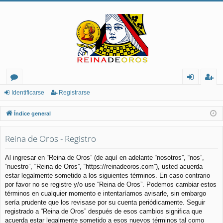
or
de
eg
Identificarse
Registrarse
os
nt
ist
Índice general
ifi
ra
Reina de Oros - Registro
ca
rs
rs
e
Al ingresar en “Reina de Oros” (de aquí en adelante “nosotros”, “nos”,
“nuestro”, “Reina de Oros”, “https://reinadeoros.com”), usted acuerda
e
estar legalmente sometido a los siguientes términos. En caso contrario
por favor no se registre y/o use “Reina de Oros”. Podemos cambiar estos
términos en cualquier momento e intentaríamos avisarle, sin embargo
sería prudente que los revisase por su cuenta periódicamente. Seguir
registrado a “Reina de Oros” después de esos cambios significa que
acuerda estar legalmente sometido a esos nuevos términos tal como