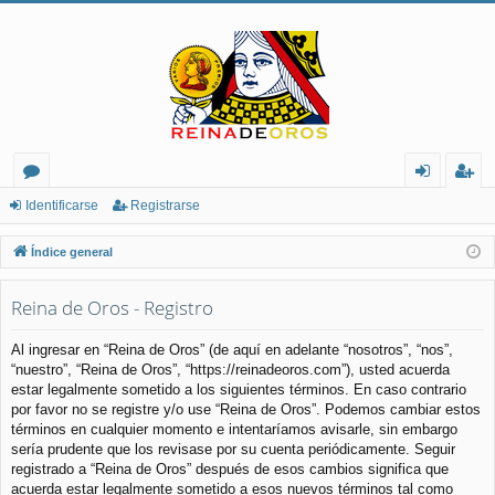
or
de
eg
Identificarse
Registrarse
os
nt
ist
Índice general
ifi
ra
Reina de Oros - Registro
ca
rs
rs
e
Al ingresar en “Reina de Oros” (de aquí en adelante “nosotros”, “nos”,
“nuestro”, “Reina de Oros”, “https://reinadeoros.com”), usted acuerda
e
estar legalmente sometido a los siguientes términos. En caso contrario
por favor no se registre y/o use “Reina de Oros”. Podemos cambiar estos
términos en cualquier momento e intentaríamos avisarle, sin embargo
sería prudente que los revisase por su cuenta periódicamente. Seguir
registrado a “Reina de Oros” después de esos cambios significa que
acuerda estar legalmente sometido a esos nuevos términos tal como