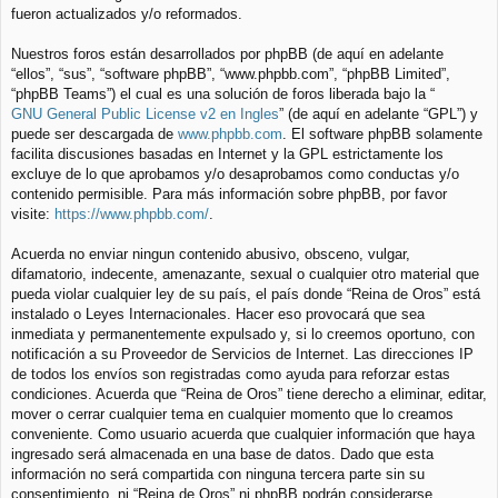
fueron actualizados y/o reformados.
Nuestros foros están desarrollados por phpBB (de aquí en adelante
“ellos”, “sus”, “software phpBB”, “www.phpbb.com”, “phpBB Limited”,
“phpBB Teams”) el cual es una solución de foros liberada bajo la “
GNU General Public License v2 en Ingles
” (de aquí en adelante “GPL”) y
puede ser descargada de
www.phpbb.com
. El software phpBB solamente
facilita discusiones basadas en Internet y la GPL estrictamente los
excluye de lo que aprobamos y/o desaprobamos como conductas y/o
contenido permisible. Para más información sobre phpBB, por favor
visite:
https://www.phpbb.com/
.
Acuerda no enviar ningun contenido abusivo, obsceno, vulgar,
difamatorio, indecente, amenazante, sexual o cualquier otro material que
pueda violar cualquier ley de su país, el país donde “Reina de Oros” está
instalado o Leyes Internacionales. Hacer eso provocará que sea
inmediata y permanentemente expulsado y, si lo creemos oportuno, con
notificación a su Proveedor de Servicios de Internet. Las direcciones IP
de todos los envíos son registradas como ayuda para reforzar estas
condiciones. Acuerda que “Reina de Oros” tiene derecho a eliminar, editar,
mover o cerrar cualquier tema en cualquier momento que lo creamos
conveniente. Como usuario acuerda que cualquier información que haya
ingresado será almacenada en una base de datos. Dado que esta
información no será compartida con ninguna tercera parte sin su
consentimiento, ni “Reina de Oros” ni phpBB podrán considerarse