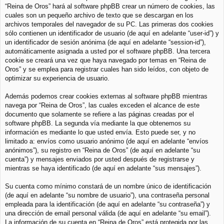
“Reina de Oros” hará al software phpBB crear un número de cookies, las
cuales son un pequeño archivo de texto que se descargan en los
archivos temporales del navegador de su PC. Las primeras dos cookies
sólo contienen un identificador de usuario (de aquí en adelante “user-id”) y
un identificador de sesión anónima (de aquí en adelante “session-id”),
automáticamente asignada a usted por el software phpBB. Una tercera
cookie se creará una vez que haya navegado por temas en “Reina de
Oros” y se emplea para registrar cuales han sido leídos, con objeto de
optimizar su experiencia de usuario.
Además podemos crear cookies externas al software phpBB mientras
navega por “Reina de Oros”, las cuales exceden el alcance de este
documento que solamente se refiere a las páginas creadas por el
software phpBB. La segunda vía mediante la que obtenemos su
información es mediante lo que usted envía. Esto puede ser, y no
limitado a: envíos como usuario anónimo (de aquí en adelante “envíos
anónimos”), su registro en “Reina de Oros” (de aquí en adelante “su
cuenta”) y mensajes enviados por usted después de registrarse y
mientras se haya identificado (de aquí en adelante “sus mensajes”).
Su cuenta como mínimo constará de un nombre único de identificación
(de aquí en adelante “su nombre de usuario”), una contraseña personal
empleada para la identificación (de aquí en adelante “su contraseña”) y
una dirección de email personal válida (de aquí en adelante “su email”).
La información de su cuenta en “Reina de Oros” está protegida por las