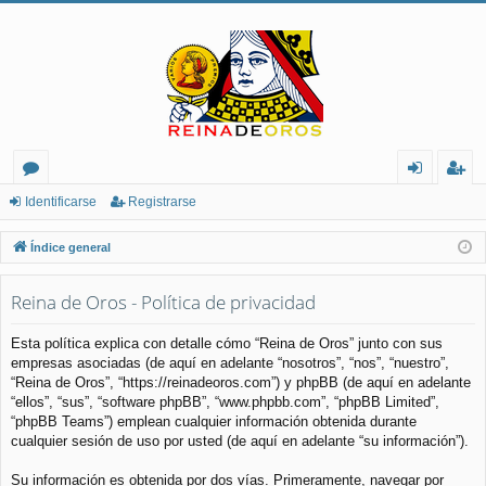
or
de
eg
Identificarse
Registrarse
os
nt
ist
Índice general
ifi
ra
Reina de Oros - Política de privacidad
ca
rs
rs
e
Esta política explica con detalle cómo “Reina de Oros” junto con sus
empresas asociadas (de aquí en adelante “nosotros”, “nos”, “nuestro”,
e
“Reina de Oros”, “https://reinadeoros.com”) y phpBB (de aquí en adelante
“ellos”, “sus”, “software phpBB”, “www.phpbb.com”, “phpBB Limited”,
“phpBB Teams”) emplean cualquier información obtenida durante
cualquier sesión de uso por usted (de aquí en adelante “su información”).
Su información es obtenida por dos vías. Primeramente, navegar por