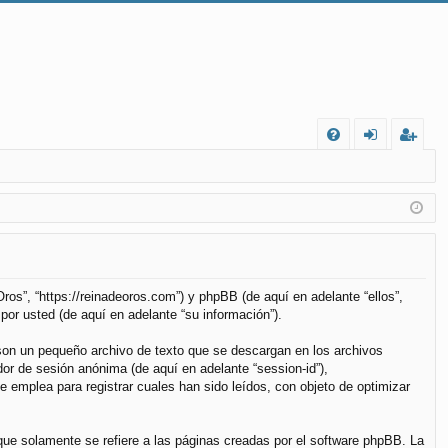
FA
de
eg
Q
nt
ist
ifi
ra
ca
rs
rs
e
ros”, “https://reinadeoros.com”) y phpBB (de aquí en adelante “ellos”,
or usted (de aquí en adelante “su información”).
e
son un pequeño archivo de texto que se descargan en los archivos
dor de sesión anónima (de aquí en adelante “session-id”),
emplea para registrar cuales han sido leídos, con objeto de optimizar
e solamente se refiere a las páginas creadas por el software phpBB. La