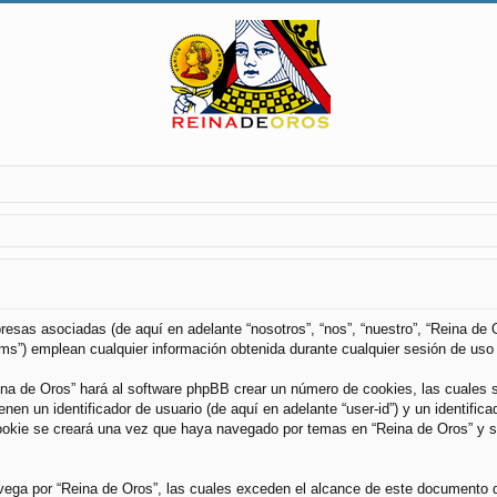
esas asociadas (de aquí en adelante “nosotros”, “nos”, “nuestro”, “Reina de O
”) emplean cualquier información obtenida durante cualquier sesión de uso p
ina de Oros” hará al software phpBB crear un número de cookies, las cuales 
n un identificador de usuario (de aquí en adelante “user-id”) y un identifica
kie se creará una vez que haya navegado por temas en “Reina de Oros” y se 
ga por “Reina de Oros”, las cuales exceden el alcance de este documento qu