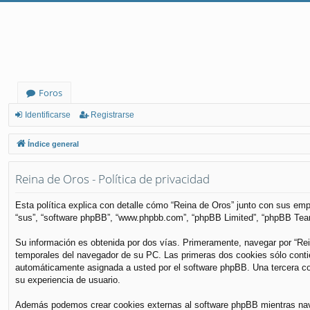
Foros
Identificarse
Registrarse
Índice general
Reina de Oros - Política de privacidad
Esta política explica con detalle cómo “Reina de Oros” junto con sus empr
“sus”, “software phpBB”, “www.phpbb.com”, “phpBB Limited”, “phpBB Teams
Su información es obtenida por dos vías. Primeramente, navegar por “Re
temporales del navegador de su PC. Las primeras dos cookies sólo contiene
automáticamente asignada a usted por el software phpBB. Una tercera coo
su experiencia de usuario.
Además podemos crear cookies externas al software phpBB mientras nave