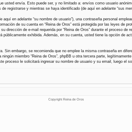
 usted envía. Esto puede ser, y no limitado a: envíos como usuario anónimo 
de registrarse y mientras se haya identificado (de aquí en adelante “sus men
 aquí en adelante “su nombre de usuario”), una contraseña personal empleada 
nformación de su cuenta en “Reina de Oros” está protegida por las leyes de pr
u dirección de e-mail requerida por “Reina de Oros” durante el proceso de regi
rá públicamente exhibida. Además, en su cuenta, usted tiene la opción de ac
gura. Sin embargo, se recomienda que no emplee la misma contraseña en difer
a ningún miembro “Reina de Oros”, phpBB u otra tercera parte, legítimamente 
Este proceso le solicitará ingresar su nombre de usuario y su email, luego el
Copyright Reina de Oros