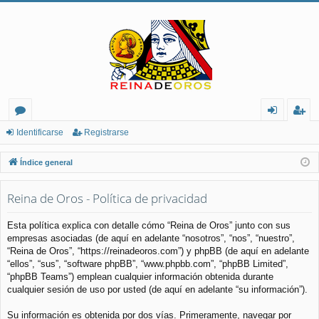
or
de
eg
Identificarse
Registrarse
os
nt
ist
Índice general
ifi
ra
Reina de Oros - Política de privacidad
ca
rs
rs
e
Esta política explica con detalle cómo “Reina de Oros” junto con sus
empresas asociadas (de aquí en adelante “nosotros”, “nos”, “nuestro”,
e
“Reina de Oros”, “https://reinadeoros.com”) y phpBB (de aquí en adelante
“ellos”, “sus”, “software phpBB”, “www.phpbb.com”, “phpBB Limited”,
“phpBB Teams”) emplean cualquier información obtenida durante
cualquier sesión de uso por usted (de aquí en adelante “su información”).
Su información es obtenida por dos vías. Primeramente, navegar por