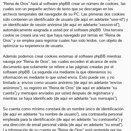
“Reina de Oros” hará al software phpBB crear un número de cookies, las
cuales son un pequeño archivo de texto que se descargan en los
archivos temporales del navegador de su PC. Las primeras dos cookies
sólo contienen un identificador de usuario (de aquí en adelante “user-id”) y
un identificador de sesión anónima (de aquí en adelante “session-id”),
automáticamente asignada a usted por el software phpBB. Una tercera
cookie se creará una vez que haya navegado por temas en “Reina de
Oros” y se emplea para registrar cuales han sido leídos, con objeto de
optimizar su experiencia de usuario.
Además podemos crear cookies externas al software phpBB mientras
navega por “Reina de Oros”, las cuales exceden el alcance de este
documento que solamente se refiere a las páginas creadas por el
software phpBB. La segunda vía mediante la que obtenemos su
información es mediante lo que usted envía. Esto puede ser, y no
limitado a: envíos como usuario anónimo (de aquí en adelante “envíos
anónimos”), su registro en “Reina de Oros” (de aquí en adelante “su
cuenta”) y mensajes enviados por usted después de registrarse y
mientras se haya identificado (de aquí en adelante “sus mensajes”).
Su cuenta como mínimo constará de un nombre único de identificación
(de aquí en adelante “su nombre de usuario”), una contraseña personal
empleada para la identificación (de aquí en adelante “su contraseña”) y
una dirección de email personal válida (de aquí en adelante “su email”).
La información de su cuenta en “Reina de Oros” está protegida por las