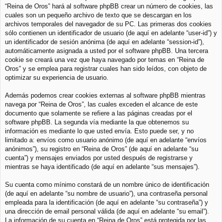
“Reina de Oros” hará al software phpBB crear un número de cookies, las
cuales son un pequeño archivo de texto que se descargan en los
archivos temporales del navegador de su PC. Las primeras dos cookies
sólo contienen un identificador de usuario (de aquí en adelante “user-id”) y
un identificador de sesión anónima (de aquí en adelante “session-id”),
automáticamente asignada a usted por el software phpBB. Una tercera
cookie se creará una vez que haya navegado por temas en “Reina de
Oros” y se emplea para registrar cuales han sido leídos, con objeto de
optimizar su experiencia de usuario.
Además podemos crear cookies externas al software phpBB mientras
navega por “Reina de Oros”, las cuales exceden el alcance de este
documento que solamente se refiere a las páginas creadas por el
software phpBB. La segunda vía mediante la que obtenemos su
información es mediante lo que usted envía. Esto puede ser, y no
limitado a: envíos como usuario anónimo (de aquí en adelante “envíos
anónimos”), su registro en “Reina de Oros” (de aquí en adelante “su
cuenta”) y mensajes enviados por usted después de registrarse y
mientras se haya identificado (de aquí en adelante “sus mensajes”).
Su cuenta como mínimo constará de un nombre único de identificación
(de aquí en adelante “su nombre de usuario”), una contraseña personal
empleada para la identificación (de aquí en adelante “su contraseña”) y
una dirección de email personal válida (de aquí en adelante “su email”).
La información de su cuenta en “Reina de Oros” está protegida por las