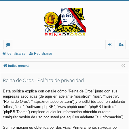
or
de
eg
Identificarse
Registrarse
os
nt
ist
Índice general
ifi
ra
Reina de Oros - Política de privacidad
ca
rs
rs
e
Esta política explica con detalle cómo “Reina de Oros” junto con sus
empresas asociadas (de aquí en adelante “nosotros”, “nos”, “nuestro”,
e
“Reina de Oros”, “https://reinadeoros.com”) y phpBB (de aquí en adelante
“ellos”, “sus”, “software phpBB”, “www.phpbb.com”, “phpBB Limited”,
“phpBB Teams”) emplean cualquier información obtenida durante
cualquier sesión de uso por usted (de aquí en adelante “su información”).
Su información es obtenida por dos vías. Primeramente, navegar por