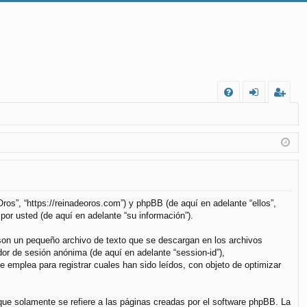
FA
de
eg
Q
nt
ist
ifi
ra
ca
rs
rs
e
ros”, “https://reinadeoros.com”) y phpBB (de aquí en adelante “ellos”,
or usted (de aquí en adelante “su información”).
e
son un pequeño archivo de texto que se descargan en los archivos
dor de sesión anónima (de aquí en adelante “session-id”),
emplea para registrar cuales han sido leídos, con objeto de optimizar
e solamente se refiere a las páginas creadas por el software phpBB. La