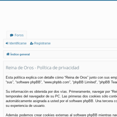
Foros
Identificarse
Registrarse
Índice general
Reina de Oros - Política de privacidad
Esta política explica con detalle cómo “Reina de Oros” junto con sus empr
“sus”, “software phpBB”, “www.phpbb.com”, “phpBB Limited”, “phpBB Teams
Su información es obtenida por dos vías. Primeramente, navegar por “Re
temporales del navegador de su PC. Las primeras dos cookies sólo contiene
automáticamente asignada a usted por el software phpBB. Una tercera coo
su experiencia de usuario.
Además podemos crear cookies externas al software phpBB mientras nave