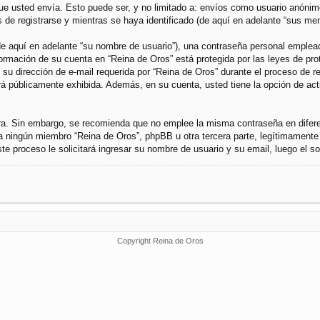
 usted envía. Esto puede ser, y no limitado a: envíos como usuario anónimo 
de registrarse y mientras se haya identificado (de aquí en adelante “sus men
 aquí en adelante “su nombre de usuario”), una contraseña personal empleada 
nformación de su cuenta en “Reina de Oros” está protegida por las leyes de pr
u dirección de e-mail requerida por “Reina de Oros” durante el proceso de regi
rá públicamente exhibida. Además, en su cuenta, usted tiene la opción de ac
gura. Sin embargo, se recomienda que no emplee la misma contraseña en difer
a ningún miembro “Reina de Oros”, phpBB u otra tercera parte, legítimamente 
Este proceso le solicitará ingresar su nombre de usuario y su email, luego el
Copyright Reina de Oros