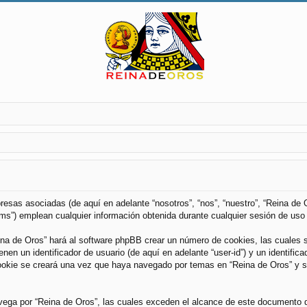
esas asociadas (de aquí en adelante “nosotros”, “nos”, “nuestro”, “Reina de O
”) emplean cualquier información obtenida durante cualquier sesión de uso p
ina de Oros” hará al software phpBB crear un número de cookies, las cuales 
n un identificador de usuario (de aquí en adelante “user-id”) y un identifica
kie se creará una vez que haya navegado por temas en “Reina de Oros” y se 
ga por “Reina de Oros”, las cuales exceden el alcance de este documento qu