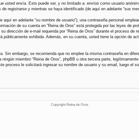
 usted envía. Esto puede ser, y no limitado a: envíos como usuario anónimo 
de registrarse y mientras se haya identificado (de aquí en adelante “sus men
 aquí en adelante “su nombre de usuario”), una contraseña personal empleada 
nformación de su cuenta en “Reina de Oros” está protegida por las leyes de pr
u dirección de e-mail requerida por “Reina de Oros” durante el proceso de regi
rá públicamente exhibida. Además, en su cuenta, usted tiene la opción de ac
gura. Sin embargo, se recomienda que no emplee la misma contraseña en difer
a ningún miembro “Reina de Oros”, phpBB u otra tercera parte, legítimamente 
Este proceso le solicitará ingresar su nombre de usuario y su email, luego el
Copyright Reina de Oros