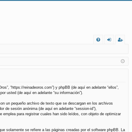
FA
de
eg
Q
nt
ist
ifi
ra
ca
rs
rs
e
ros”, “https://reinadeoros.com”) y phpBB (de aquí en adelante “ellos”,
or usted (de aquí en adelante “su información”).
e
son un pequeño archivo de texto que se descargan en los archivos
dor de sesión anónima (de aquí en adelante “session-id”),
emplea para registrar cuales han sido leídos, con objeto de optimizar
e solamente se refiere a las páginas creadas por el software phpBB. La