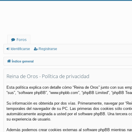
Foros
Identificarse
Registrarse
Índice general
Reina de Oros - Política de privacidad
Esta política explica con detalle cómo “Reina de Oros” junto con sus empr
“sus”, “software phpBB”, “www.phpbb.com”, “phpBB Limited”, “phpBB Teams
Su información es obtenida por dos vías. Primeramente, navegar por “Re
temporales del navegador de su PC. Las primeras dos cookies sólo contiene
automáticamente asignada a usted por el software phpBB. Una tercera coo
su experiencia de usuario.
Además podemos crear cookies externas al software phpBB mientras nave