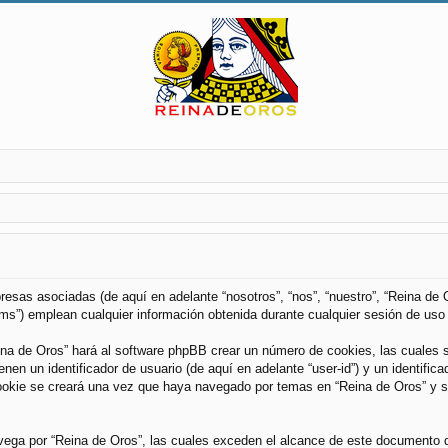
esas asociadas (de aquí en adelante “nosotros”, “nos”, “nuestro”, “Reina de O
”) emplean cualquier información obtenida durante cualquier sesión de uso p
ina de Oros” hará al software phpBB crear un número de cookies, las cuales 
n un identificador de usuario (de aquí en adelante “user-id”) y un identifica
kie se creará una vez que haya navegado por temas en “Reina de Oros” y se 
ga por “Reina de Oros”, las cuales exceden el alcance de este documento qu