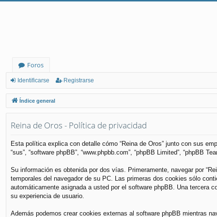
Foros
Identificarse
Registrarse
Índice general
Reina de Oros - Política de privacidad
Esta política explica con detalle cómo “Reina de Oros” junto con sus empr
“sus”, “software phpBB”, “www.phpbb.com”, “phpBB Limited”, “phpBB Teams
Su información es obtenida por dos vías. Primeramente, navegar por “Re
temporales del navegador de su PC. Las primeras dos cookies sólo contiene
automáticamente asignada a usted por el software phpBB. Una tercera coo
su experiencia de usuario.
Además podemos crear cookies externas al software phpBB mientras nave