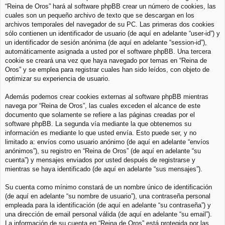
“Reina de Oros” hará al software phpBB crear un número de cookies, las
cuales son un pequeño archivo de texto que se descargan en los
archivos temporales del navegador de su PC. Las primeras dos cookies
sólo contienen un identificador de usuario (de aquí en adelante “user-id”) y
un identificador de sesión anónima (de aquí en adelante “session-id”),
automáticamente asignada a usted por el software phpBB. Una tercera
cookie se creará una vez que haya navegado por temas en “Reina de
Oros” y se emplea para registrar cuales han sido leídos, con objeto de
optimizar su experiencia de usuario.
Además podemos crear cookies externas al software phpBB mientras
navega por “Reina de Oros”, las cuales exceden el alcance de este
documento que solamente se refiere a las páginas creadas por el
software phpBB. La segunda vía mediante la que obtenemos su
información es mediante lo que usted envía. Esto puede ser, y no
limitado a: envíos como usuario anónimo (de aquí en adelante “envíos
anónimos”), su registro en “Reina de Oros” (de aquí en adelante “su
cuenta”) y mensajes enviados por usted después de registrarse y
mientras se haya identificado (de aquí en adelante “sus mensajes”).
Su cuenta como mínimo constará de un nombre único de identificación
(de aquí en adelante “su nombre de usuario”), una contraseña personal
empleada para la identificación (de aquí en adelante “su contraseña”) y
una dirección de email personal válida (de aquí en adelante “su email”).
La información de su cuenta en “Reina de Oros” está protegida por las