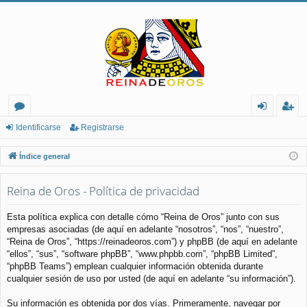
or
de
eg
Identificarse
Registrarse
os
nt
ist
Índice general
ifi
ra
Reina de Oros - Política de privacidad
ca
rs
rs
e
Esta política explica con detalle cómo “Reina de Oros” junto con sus
empresas asociadas (de aquí en adelante “nosotros”, “nos”, “nuestro”,
e
“Reina de Oros”, “https://reinadeoros.com”) y phpBB (de aquí en adelante
“ellos”, “sus”, “software phpBB”, “www.phpbb.com”, “phpBB Limited”,
“phpBB Teams”) emplean cualquier información obtenida durante
cualquier sesión de uso por usted (de aquí en adelante “su información”).
Su información es obtenida por dos vías. Primeramente, navegar por