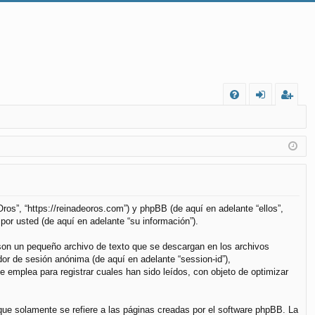
FA
de
eg
Q
nt
ist
ifi
ra
ca
rs
rs
e
ros”, “https://reinadeoros.com”) y phpBB (de aquí en adelante “ellos”,
or usted (de aquí en adelante “su información”).
e
son un pequeño archivo de texto que se descargan en los archivos
dor de sesión anónima (de aquí en adelante “session-id”),
emplea para registrar cuales han sido leídos, con objeto de optimizar
e solamente se refiere a las páginas creadas por el software phpBB. La