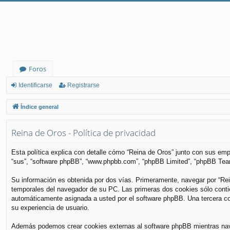
Foros
Identificarse
Registrarse
Índice general
Reina de Oros - Política de privacidad
Esta política explica con detalle cómo “Reina de Oros” junto con sus empr
“sus”, “software phpBB”, “www.phpbb.com”, “phpBB Limited”, “phpBB Teams
Su información es obtenida por dos vías. Primeramente, navegar por “Re
temporales del navegador de su PC. Las primeras dos cookies sólo contiene
automáticamente asignada a usted por el software phpBB. Una tercera coo
su experiencia de usuario.
Además podemos crear cookies externas al software phpBB mientras nave