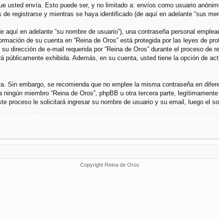
 usted envía. Esto puede ser, y no limitado a: envíos como usuario anónimo 
de registrarse y mientras se haya identificado (de aquí en adelante “sus men
 aquí en adelante “su nombre de usuario”), una contraseña personal empleada 
nformación de su cuenta en “Reina de Oros” está protegida por las leyes de pr
u dirección de e-mail requerida por “Reina de Oros” durante el proceso de regi
rá públicamente exhibida. Además, en su cuenta, usted tiene la opción de ac
gura. Sin embargo, se recomienda que no emplee la misma contraseña en difer
a ningún miembro “Reina de Oros”, phpBB u otra tercera parte, legítimamente 
Este proceso le solicitará ingresar su nombre de usuario y su email, luego el
Copyright Reina de Oros