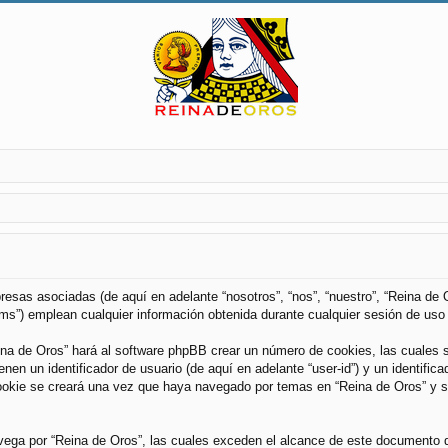
esas asociadas (de aquí en adelante “nosotros”, “nos”, “nuestro”, “Reina de O
”) emplean cualquier información obtenida durante cualquier sesión de uso p
ina de Oros” hará al software phpBB crear un número de cookies, las cuales 
n un identificador de usuario (de aquí en adelante “user-id”) y un identifica
kie se creará una vez que haya navegado por temas en “Reina de Oros” y se 
ga por “Reina de Oros”, las cuales exceden el alcance de este documento qu