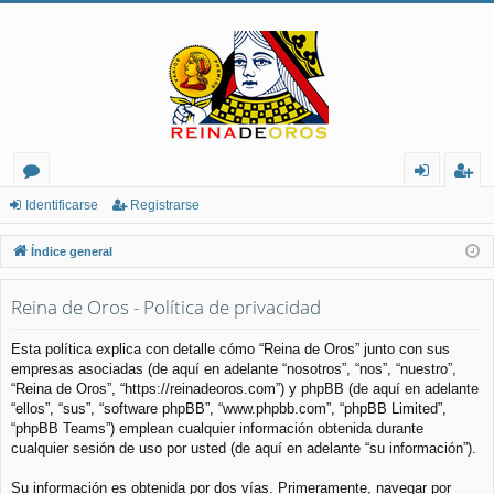
or
de
eg
Identificarse
Registrarse
os
nt
ist
Índice general
ifi
ra
Reina de Oros - Política de privacidad
ca
rs
rs
e
Esta política explica con detalle cómo “Reina de Oros” junto con sus
empresas asociadas (de aquí en adelante “nosotros”, “nos”, “nuestro”,
e
“Reina de Oros”, “https://reinadeoros.com”) y phpBB (de aquí en adelante
“ellos”, “sus”, “software phpBB”, “www.phpbb.com”, “phpBB Limited”,
“phpBB Teams”) emplean cualquier información obtenida durante
cualquier sesión de uso por usted (de aquí en adelante “su información”).
Su información es obtenida por dos vías. Primeramente, navegar por