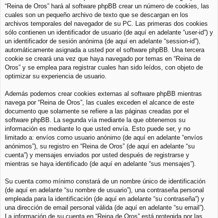
“Reina de Oros” hará al software phpBB crear un número de cookies, las
cuales son un pequeño archivo de texto que se descargan en los
archivos temporales del navegador de su PC. Las primeras dos cookies
sólo contienen un identificador de usuario (de aquí en adelante “user-id”) y
un identificador de sesión anónima (de aquí en adelante “session-id”),
automáticamente asignada a usted por el software phpBB. Una tercera
cookie se creará una vez que haya navegado por temas en “Reina de
Oros” y se emplea para registrar cuales han sido leídos, con objeto de
optimizar su experiencia de usuario.
Además podemos crear cookies externas al software phpBB mientras
navega por “Reina de Oros”, las cuales exceden el alcance de este
documento que solamente se refiere a las páginas creadas por el
software phpBB. La segunda vía mediante la que obtenemos su
información es mediante lo que usted envía. Esto puede ser, y no
limitado a: envíos como usuario anónimo (de aquí en adelante “envíos
anónimos”), su registro en “Reina de Oros” (de aquí en adelante “su
cuenta”) y mensajes enviados por usted después de registrarse y
mientras se haya identificado (de aquí en adelante “sus mensajes”).
Su cuenta como mínimo constará de un nombre único de identificación
(de aquí en adelante “su nombre de usuario”), una contraseña personal
empleada para la identificación (de aquí en adelante “su contraseña”) y
una dirección de email personal válida (de aquí en adelante “su email”).
La información de su cuenta en “Reina de Oros” está protegida por las