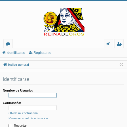
or
de
eg
Identificarse
Registrarse
os
nt
ist
Índice general
ifi
ra
Identificarse
ca
rs
rs
e
Nombre de Usuario:
e
Contraseña:
Olvidé mi contraseña
Reenviar email de activación
Recordar