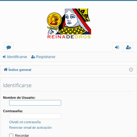
or
de
eg
Identificarse
Registrarse
os
nt
ist
Índice general
ifi
ra
Identificarse
ca
rs
rs
e
Nombre de Usuario:
e
Contraseña:
Olvidé mi contraseña
Reenviar email de activación
Recordar