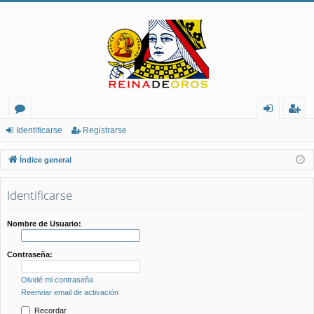
or
de
eg
Identificarse
Registrarse
os
nt
ist
Índice general
ifi
ra
Identificarse
ca
rs
rs
e
Nombre de Usuario:
e
Contraseña:
Olvidé mi contraseña
Reenviar email de activación
Recordar