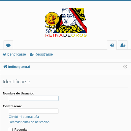
or
de
eg
Identificarse
Registrarse
os
nt
ist
Índice general
ifi
ra
Identificarse
ca
rs
rs
e
Nombre de Usuario:
e
Contraseña:
Olvidé mi contraseña
Reenviar email de activación
Recordar