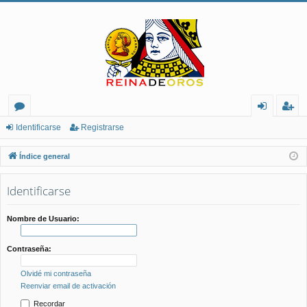
or
de
eg
Identificarse
Registrarse
os
nt
ist
Índice general
ifi
ra
Identificarse
ca
rs
rs
e
Nombre de Usuario:
e
Contraseña:
Olvidé mi contraseña
Reenviar email de activación
Recordar