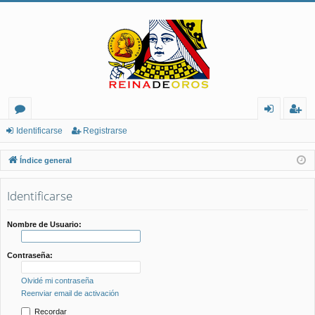
or
de
eg
Identificarse
Registrarse
os
nt
ist
Índice general
ifi
ra
Identificarse
ca
rs
rs
e
Nombre de Usuario:
e
Contraseña:
Olvidé mi contraseña
Reenviar email de activación
Recordar