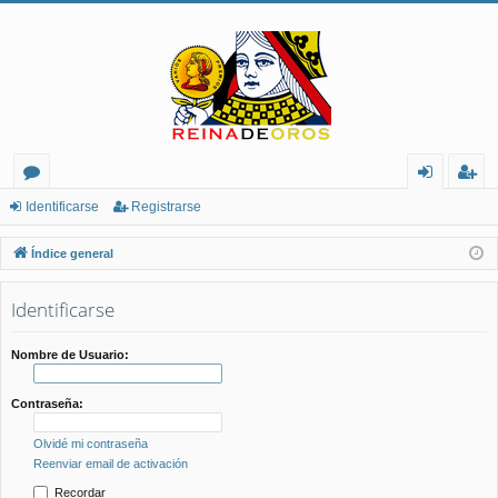
or
de
eg
Identificarse
Registrarse
os
nt
ist
Índice general
ifi
ra
Identificarse
ca
rs
rs
e
Nombre de Usuario:
e
Contraseña:
Olvidé mi contraseña
Reenviar email de activación
Recordar