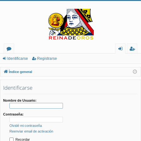
or
de
eg
Identificarse
Registrarse
os
nt
ist
Índice general
ifi
ra
Identificarse
ca
rs
rs
e
Nombre de Usuario:
e
Contraseña:
Olvidé mi contraseña
Reenviar email de activación
Recordar