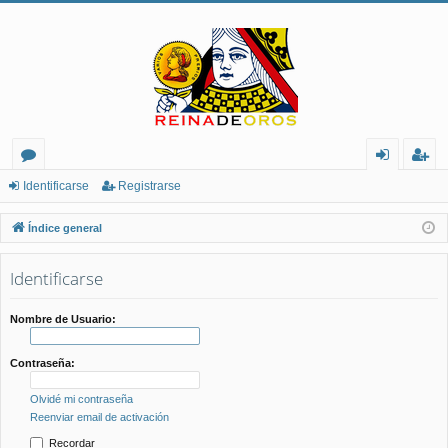
or
de
eg
Identificarse
Registrarse
os
nt
ist
Índice general
ifi
ra
Identificarse
ca
rs
rs
e
Nombre de Usuario:
e
Contraseña:
Olvidé mi contraseña
Reenviar email de activación
Recordar