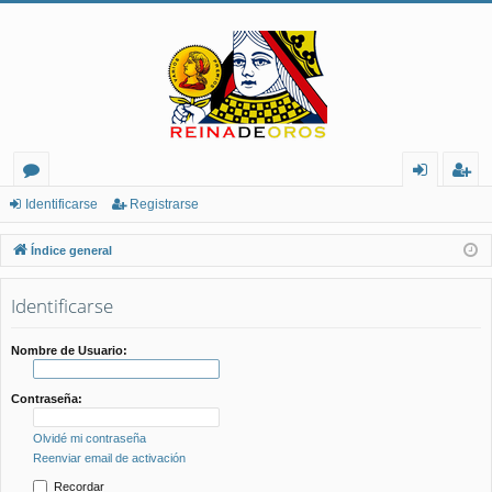
or
de
eg
Identificarse
Registrarse
os
nt
ist
Índice general
ifi
ra
Identificarse
ca
rs
rs
e
Nombre de Usuario:
e
Contraseña:
Olvidé mi contraseña
Reenviar email de activación
Recordar