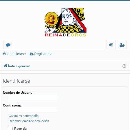
or
de
eg
Identificarse
Registrarse
os
nt
ist
Índice general
ifi
ra
Identificarse
ca
rs
rs
e
Nombre de Usuario:
e
Contraseña:
Olvidé mi contraseña
Reenviar email de activación
Recordar