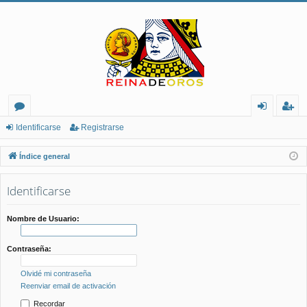
or
de
eg
Identificarse
Registrarse
os
nt
ist
Índice general
ifi
ra
Identificarse
ca
rs
rs
e
Nombre de Usuario:
e
Contraseña:
Olvidé mi contraseña
Reenviar email de activación
Recordar