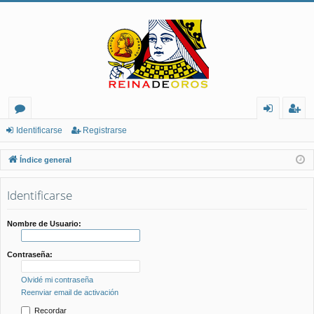
or
de
eg
Identificarse
Registrarse
os
nt
ist
Índice general
ifi
ra
Identificarse
ca
rs
rs
e
Nombre de Usuario:
e
Contraseña:
Olvidé mi contraseña
Reenviar email de activación
Recordar