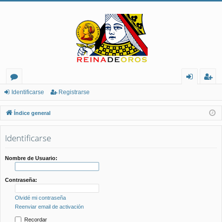
or
de
eg
Identificarse
Registrarse
os
nt
ist
Índice general
ifi
ra
Identificarse
ca
rs
rs
e
Nombre de Usuario:
e
Contraseña:
Olvidé mi contraseña
Reenviar email de activación
Recordar