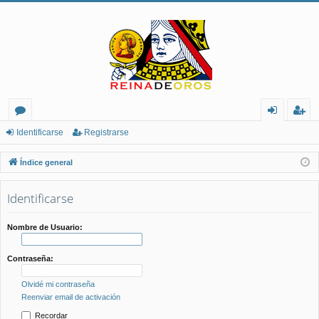
or
de
eg
Identificarse
Registrarse
os
nt
ist
Índice general
ifi
ra
Identificarse
ca
rs
rs
e
Nombre de Usuario:
e
Contraseña:
Olvidé mi contraseña
Reenviar email de activación
Recordar