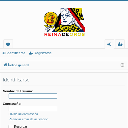
or
de
eg
Identificarse
Registrarse
os
nt
ist
Índice general
ifi
ra
Identificarse
ca
rs
rs
e
Nombre de Usuario:
e
Contraseña:
Olvidé mi contraseña
Reenviar email de activación
Recordar