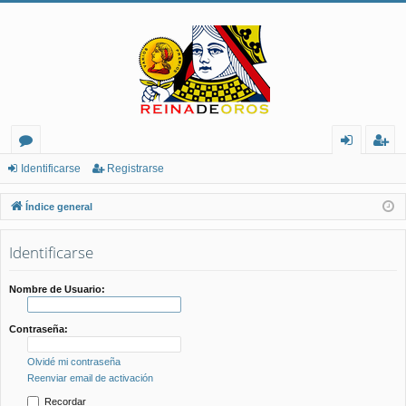
or
de
eg
Identificarse
Registrarse
os
nt
ist
Índice general
ifi
ra
Identificarse
ca
rs
rs
e
Nombre de Usuario:
e
Contraseña:
Olvidé mi contraseña
Reenviar email de activación
Recordar