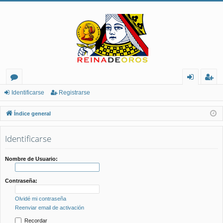
or
de
eg
Identificarse
Registrarse
os
nt
ist
Índice general
ifi
ra
Identificarse
ca
rs
rs
e
Nombre de Usuario:
e
Contraseña:
Olvidé mi contraseña
Reenviar email de activación
Recordar