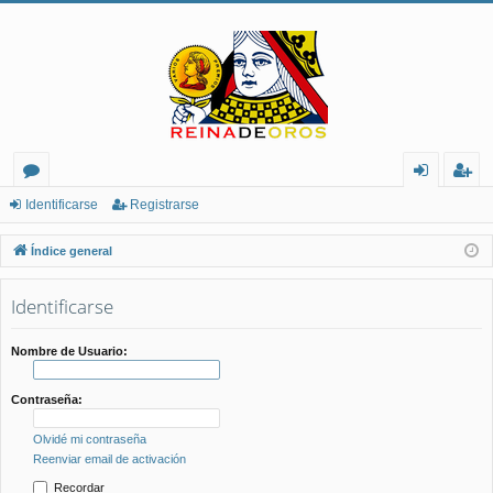
or
de
eg
Identificarse
Registrarse
os
nt
ist
Índice general
ifi
ra
Identificarse
ca
rs
rs
e
Nombre de Usuario:
e
Contraseña:
Olvidé mi contraseña
Reenviar email de activación
Recordar