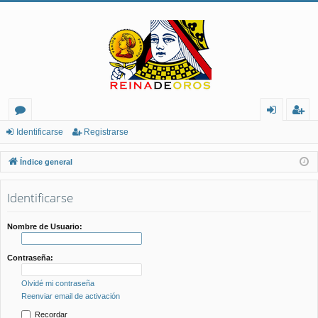
or
de
eg
Identificarse
Registrarse
os
nt
ist
Índice general
ifi
ra
Identificarse
ca
rs
rs
e
Nombre de Usuario:
e
Contraseña:
Olvidé mi contraseña
Reenviar email de activación
Recordar