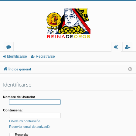
or
de
eg
Identificarse
Registrarse
os
nt
ist
Índice general
ifi
ra
Identificarse
ca
rs
rs
e
Nombre de Usuario:
e
Contraseña:
Olvidé mi contraseña
Reenviar email de activación
Recordar