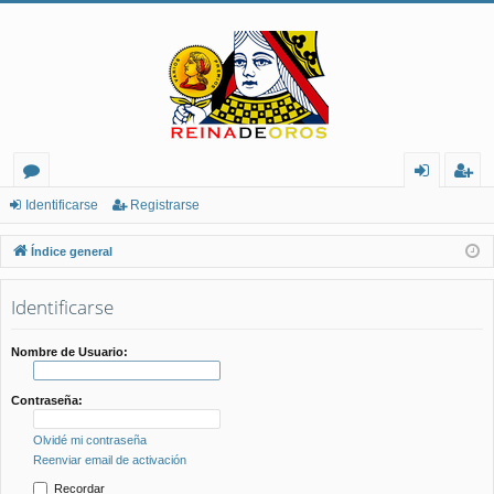
or
de
eg
Identificarse
Registrarse
os
nt
ist
Índice general
ifi
ra
Identificarse
ca
rs
rs
e
Nombre de Usuario:
e
Contraseña:
Olvidé mi contraseña
Reenviar email de activación
Recordar