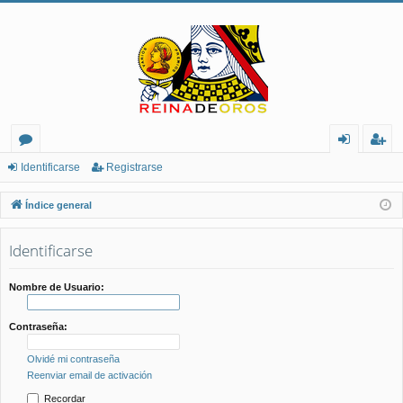
or
de
eg
Identificarse
Registrarse
os
nt
ist
Índice general
ifi
ra
Identificarse
ca
rs
rs
e
Nombre de Usuario:
e
Contraseña:
Olvidé mi contraseña
Reenviar email de activación
Recordar