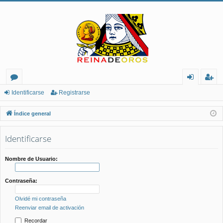
or
de
eg
Identificarse
Registrarse
os
nt
ist
Índice general
ifi
ra
Identificarse
ca
rs
rs
e
Nombre de Usuario:
e
Contraseña:
Olvidé mi contraseña
Reenviar email de activación
Recordar