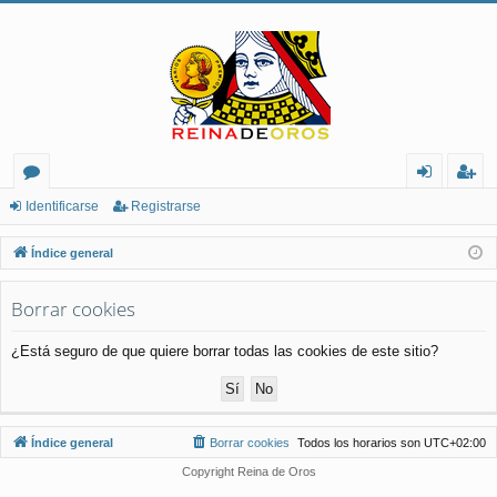
or
de
eg
Identificarse
Registrarse
os
nt
ist
Índice general
ifi
ra
Borrar cookies
ca
rs
rs
e
¿Está seguro de que quiere borrar todas las cookies de este sitio?
e
Índice general
Borrar cookies
Todos los horarios son
UTC+02:00
Copyright Reina de Oros