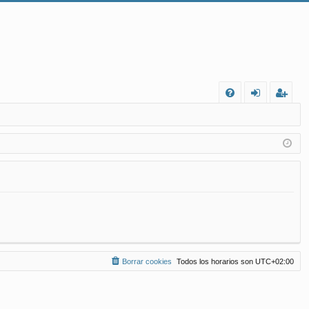
FA
de
eg
Q
nt
ist
ifi
ra
ca
rs
rs
e
e
Borrar cookies
Todos los horarios son
UTC+02:00