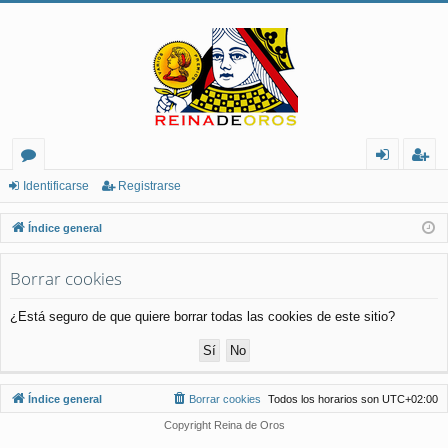
or
de
eg
Identificarse
Registrarse
os
nt
ist
Índice general
ifi
ra
Borrar cookies
ca
rs
rs
e
¿Está seguro de que quiere borrar todas las cookies de este sitio?
e
Índice general
Borrar cookies
Todos los horarios son
UTC+02:00
Copyright Reina de Oros