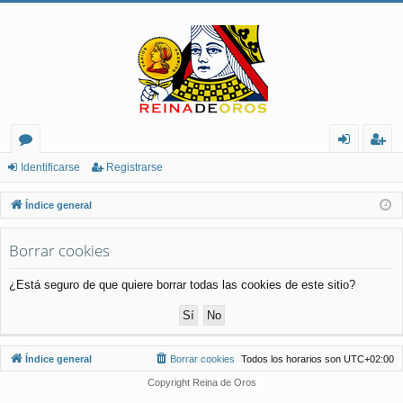
or
de
eg
Identificarse
Registrarse
os
nt
ist
Índice general
ifi
ra
Borrar cookies
ca
rs
rs
e
¿Está seguro de que quiere borrar todas las cookies de este sitio?
e
Índice general
Borrar cookies
Todos los horarios son
UTC+02:00
Copyright Reina de Oros