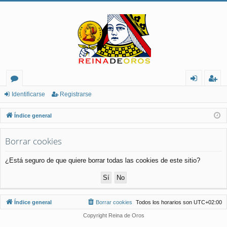
or
de
eg
Identificarse
Registrarse
os
nt
ist
Índice general
ifi
ra
Borrar cookies
ca
rs
rs
e
¿Está seguro de que quiere borrar todas las cookies de este sitio?
e
Índice general
Borrar cookies
Todos los horarios son
UTC+02:00
Copyright Reina de Oros