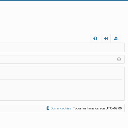
FA
de
eg
Q
nt
ist
ifi
ra
ca
rs
rs
e
e
Borrar cookies
Todos los horarios son
UTC+02:00