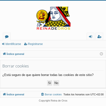
or
de
eg
Identificarse
Registrarse
os
nt
ist
Índice general
ifi
ra
Borrar cookies
ca
rs
rs
e
¿Está seguro de que quiere borrar todas las cookies de este sitio?
e
Índice general
Borrar cookies
Todos los horarios son
UTC+02:00
Copyright Reina de Oros