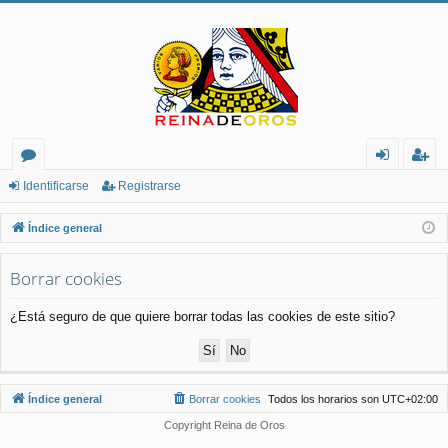
or
de
eg
Identificarse
Registrarse
os
nt
ist
Índice general
ifi
ra
Borrar cookies
ca
rs
rs
e
¿Está seguro de que quiere borrar todas las cookies de este sitio?
e
Índice general
Borrar cookies
Todos los horarios son
UTC+02:00
Copyright Reina de Oros