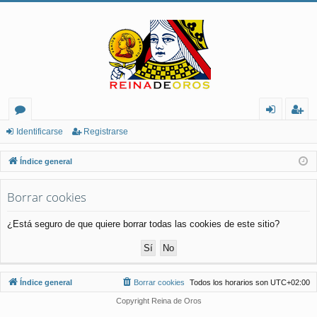
or
de
eg
Identificarse
Registrarse
os
nt
ist
Índice general
ifi
ra
Borrar cookies
ca
rs
rs
e
¿Está seguro de que quiere borrar todas las cookies de este sitio?
e
Índice general
Borrar cookies
Todos los horarios son
UTC+02:00
Copyright Reina de Oros