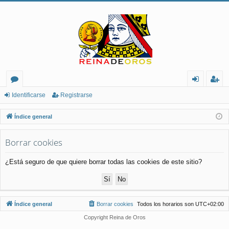
or
de
eg
Identificarse
Registrarse
os
nt
ist
Índice general
ifi
ra
Borrar cookies
ca
rs
rs
e
¿Está seguro de que quiere borrar todas las cookies de este sitio?
e
Índice general
Borrar cookies
Todos los horarios son
UTC+02:00
Copyright Reina de Oros